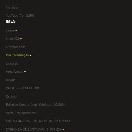
Instagram
YouTube TV - IMES
IMES
Home
Imes-SM
Graduação
Pós-Graduação
Licitação
Área Alunos
Avisos
PROCESSO SELETIVO
Estágio
Edital de Concorrência Pública n. 02/2024
Portal Transparencia
CIRCULAR CONJUNTA EDUMES/IMES-SM
DISPENSA DE LICITAÇÃO N° 001/206