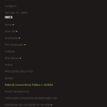
Instagram
YouTube TV - IMES
IMES
Home
Imes-SM
Graduação
Pós-Graduação
Licitação
Área Alunos
Avisos
PROCESSO SELETIVO
Estágio
Edital de Concorrência Pública n. 02/2024
Portal Transparencia
CIRCULAR CONJUNTA EDUMES/IMES-SM
DISPENSA DE LICITAÇÃO N° 001/206